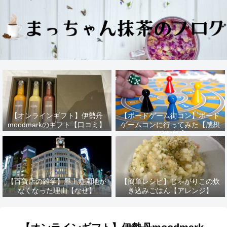
【オンラインギフト】伊勢丹
【ボードゲーム街コン】ボード
moodmarkのギフト【口コミ】
ゲームコンに行ってみた【感想
と体験談】
【百貨店の雑学】屋上遊園地が
【簡単レシピ】じゃがりこの炊
なくなった理由【なぜ】
き込みごはん【アレンジ】